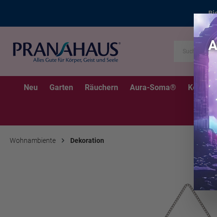
Bi
Neu
Garten
Räuchern
Aura-Soma®
Kerzen
Wohnambiente
Dekoration