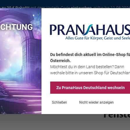
s zu 20 € Rabatt*
mit dem Vorteils-Code
eintauchen
, gültig bis 11.08.202
ACHTUNG
Karte
Bücher
Schmuck
Edelsteine
Wohnambiente
Tier
Du befindest dich aktuell im Online-Shop
fü
Österreich
.
Möchtest du
in dein Land
bestellen? Dann
Sale
wechsle bitte in unseren Shop
für Deutschla
Zu PranaHaus
Deutschland
wechseln
Schließen
Nicht wieder anzeigen
Fenst