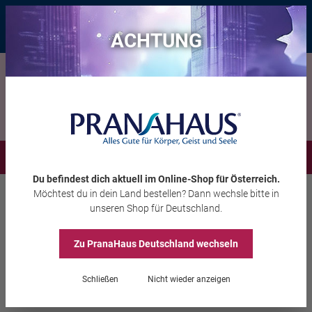
Bis zu 20 € Rabatt*
mit dem Vorteils-Code
eintauchen
, gültig bis
11.08.2026
ACHTUNG
Menü
Du befindest dich aktuell im Online-Shop
für Österreich
.
Möchtest du
in dein Land
bestellen? Dann wechsle bitte in
Aura-Soma®
Duschgel
unseren Shop
für Deutschland
.
Zu PranaHaus
Deutschland
wechseln
Flower Shower (Duschgel)
Schließen
Nicht wieder anzeigen