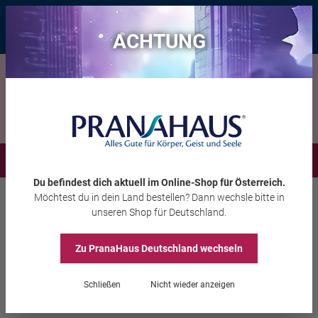
Bis zu 20 € Rabatt*
mit dem Vorteils-Code
eintauchen
, gültig bis
11.08.2026
ACHTUNG
Menü
Du befindest dich aktuell im Online-Shop
für Österreich
.
Möchtest du
in dein Land
bestellen? Dann wechsle bitte in
Wohnambiente
Glücksbringer
unseren Shop
für Deutschland
.
Zu PranaHaus
Deutschland
wechseln
Glücksring „Drache”
Schließen
Nicht wieder anzeigen