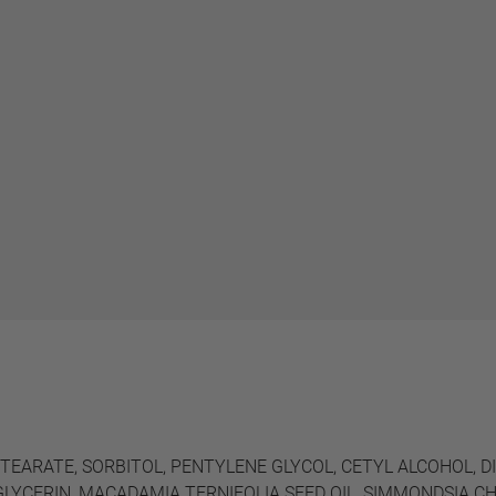
STEARATE, SORBITOL, PENTYLENE GLYCOL, CETYL ALCOHOL, 
YCERIN, MACADAMIA TERNIFOLIA SEED OIL, SIMMONDSIA CHI