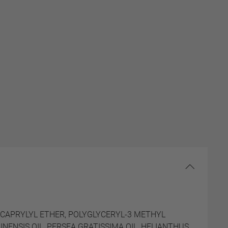
DICAPRYLYL ETHER, POLYGLYCERYL-3 METHYL
NENSIS OIL, PERSEA GRATISSIMA OIL, HELIANTHUS