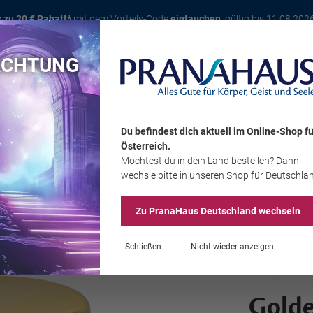
s zu 20 € Rabatt*
mit dem Vorteils-Code
eintauchen
, gültig bis 11.08.202
ACHTUNG
Karte
Bücher
Schmuck
Edelsteine
Wohnambiente
Tier
Du befindest dich aktuell im Online-Shop
fü
Österreich
.
Möchtest du
in dein Land
bestellen? Dann
Sale
wechsle bitte in unseren Shop
für Deutschla
Zu PranaHaus
Deutschland
wechseln
Schließen
Nicht wieder anzeigen
Gold