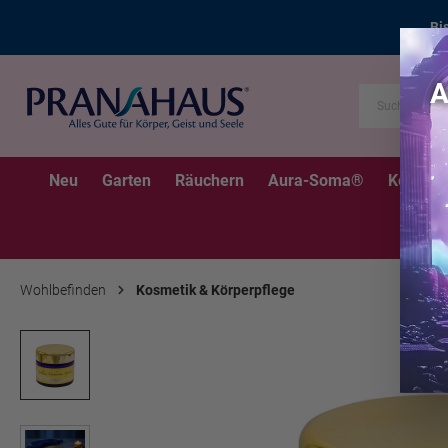
Bi
Neu
Garten
Räuchern
Aura-Soma®
Kerzen
Wohlbefinden
Kosmetik & Körperpflege