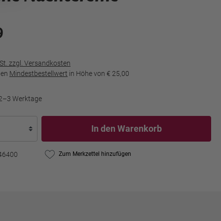
9
wSt. zzgl. Versandkosten
den
Mindestbestellwert
in Höhe von
€ 25,00
t 2–3 Werktage
In den Warenkorb
46400
Zum Merkzettel hinzufügen