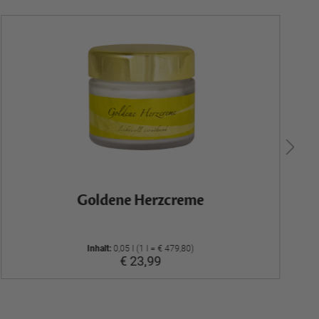
Goldene Herzcreme
Inhalt:
0,05 l (1 l = € 479,80)
€ 23,99