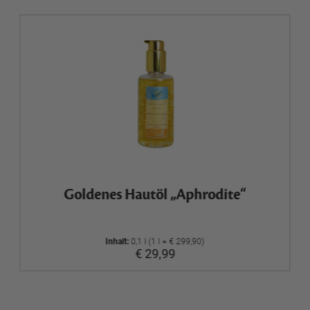
Goldenes Hautöl „Aphrodite“
Inhalt:
0,1 l (1 l = € 299,90)
€ 29,99