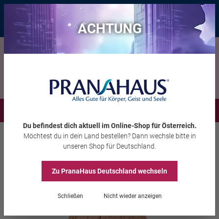
Bis zu 20 € Rabatt*
mit dem Vorteils-Code
eintauchen
, gültig bis
11.08.2026
ACHTUNG
Menü
Du befindest dich aktuell im Online-Shop
für Österreich
.
Möchtest du
in dein Land
bestellen? Dann wechsle bitte in
GRATIS: Blumensaatkugel
unseren Shop
für Deutschland
.
Zu PranaHaus
Deutschland
wechseln
Schließen
Nicht wieder anzeigen