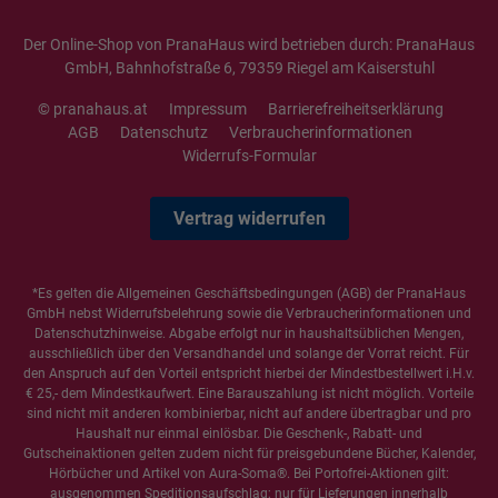
Der Online-Shop von PranaHaus wird betrieben durch: PranaHaus
GmbH, Bahnhofstraße 6, 79359 Riegel am Kaiserstuhl
© pranahaus.at
Impressum
Barrierefreiheitserklärung
AGB
Datenschutz
Verbraucherinformationen
Widerrufs-Formular
Vertrag widerrufen
*Es gelten die
Allgemeinen Geschäftsbedingungen
(AGB) der PranaHaus
GmbH nebst Widerrufsbelehrung sowie die
Verbraucherinformationen
und
Datenschutzhinweise
. Abgabe erfolgt nur in haushaltsüblichen Mengen,
ausschließlich über den Versandhandel und solange der Vorrat reicht. Für
den Anspruch auf den Vorteil entspricht hierbei der Mindestbestellwert i.H.v.
€ 25,- dem Mindestkaufwert. Eine Barauszahlung ist nicht möglich. Vorteile
sind nicht mit anderen kombinierbar, nicht auf andere übertragbar und pro
Haushalt nur einmal einlösbar. Die Geschenk-, Rabatt- und
Gutscheinaktionen gelten zudem nicht für preisgebundene Bücher, Kalender,
Hörbücher und Artikel von Aura-Soma®. Bei Portofrei-Aktionen gilt:
ausgenommen Speditionsaufschlag; nur für Lieferungen innerhalb