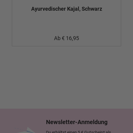
Ayurvedischer Kajal, Schwarz
Ät
Ab
€ 16,95
Newsletter-Anmeldung
Du erhältst einen 5 € Gutschein* als