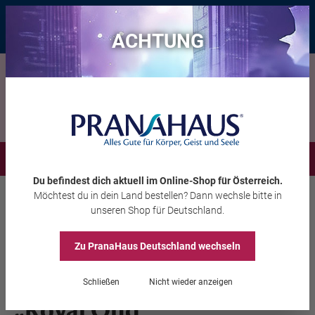
Bis zu 20 € Rabatt*
mit dem Vorteils-Code
eintauchen
, gültig bis
11.08.2026
ACHTUNG
Menü
Du befindest dich aktuell im Online-Shop
für Österreich
.
Möchtest du
in dein Land
bestellen? Dann wechsle bitte in
unseren Shop
für Deutschland
.
Zu PranaHaus
Deutschland
wechseln
GRATIS Räucherstäbchen
Schließen
Nicht wieder anzeigen
„Royal Oud”