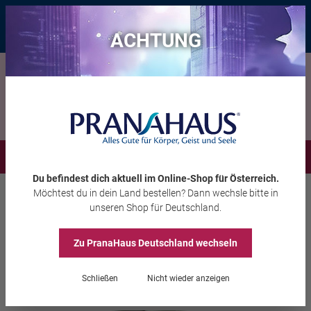
Bis zu 20 € Rabatt*
mit dem Vorteils-Code
eintauchen
, gültig bis
11.08.2026
ACHTUNG
Menü
Du befindest dich aktuell im Online-Shop
für Österreich
.
Möchtest du
in dein Land
bestellen? Dann wechsle bitte in
Wohlbefinden
Kleidung
unseren Shop
für Deutschland
.
Hallux-Valgus-Socken ,
Zu PranaHaus
Deutschland
wechseln
Schwarz
Schließen
Nicht wieder anzeigen