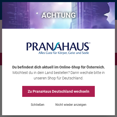
Bis zu 20 € Rabatt*
mit dem Vorteils-Code
eintauchen
, gültig bis
11.08.2026
ACHTUNG
Menü
Du befindest dich aktuell im Online-Shop
für Österreich
.
Möchtest du
in dein Land
bestellen? Dann wechsle bitte in
Bücher
Kinderbücher
unseren Shop
für Deutschland
.
Heidemarie Brosche/Jana Moskito
Hauptsache wir vertragen
Zu PranaHaus
Deutschland
wechseln
uns wieder
Schließen
Nicht wieder anzeigen