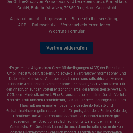
Der Online-Shop von PranaHaus wird betrieben durch: PranaHaus
GmbH, Bahnhofstraße 6, 79359 Riegel am Kaiserstuhl
© pranahaus.at
Impressum
Barrierefreiheitserklärung
AGB
Datenschutz
Verbraucherinformationen
Widerrufs-Formular
Vertrag widerrufen
*Es gelten die
Allgemeinen Geschäftsbedingungen
(AGB) der PranaHaus
GmbH nebst Widerrufsbelehrung sowie die
Verbraucherinformationen
und
Datenschutzhinweise
. Abgabe erfolgt nur in haushaltsüblichen Mengen,
ausschließlich über den Versandhandel und solange der Vorrat reicht. Für
den Anspruch auf den Vorteil entspricht hierbei der Mindestbestellwert i.H.v.
€ 25,- dem Mindestkaufwert. Eine Barauszahlung ist nicht möglich. Vorteile
sind nicht mit anderen kombinierbar, nicht auf andere übertragbar und pro
Haushalt nur einmal einlösbar. Die Geschenk-, Rabatt- und
Gutscheinaktionen gelten zudem nicht für preisgebundene Bücher, Kalender,
Hörbücher und Artikel von Aura-Soma®. Bei Portofrei-Aktionen gilt:
ausgenommen Speditionsaufschlag; nur für Lieferungen innerhalb
Österreichs. Ein Geschenk kannst du auch dann behalten, wenn du von
deinem Rückgaberecht Gebrauch machst. Ersatzlieferung vorbehalten.