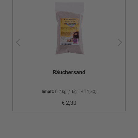
Räuchersand
XX
Inhalt:
0.2 kg
(1 kg = € 11,50)
€ 2,30