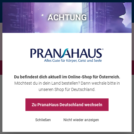
Bis zu 20 € Rabatt*
mit dem Vorteils-Code
eintauchen
, gültig bis
11.08.2026
ACHTUNG
Menü
Du befindest dich aktuell im Online-Shop
für Österreich
.
Möchtest du
in dein Land
bestellen? Dann wechsle bitte in
Räuchern
Räucherzubehör
unseren Shop
für Deutschland
.
Zu PranaHaus
Deutschland
wechseln
Hausreinigungs-Salz 500 g
Schließen
Nicht wieder anzeigen