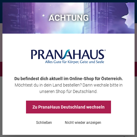
Bis zu 20 € Rabatt*
mit dem Vorteils-Code
eintauchen
, gültig bis
11.08.2026
ACHTUNG
Menü
Du befindest dich aktuell im Online-Shop
für Österreich
.
Möchtest du
in dein Land
bestellen? Dann wechsle bitte in
Räuchern
Räucherstäbchen
unseren Shop
für Deutschland
.
Zu PranaHaus
Deutschland
wechseln
Holy Smokes Blue Line
Schließen
Nicht wieder anzeigen