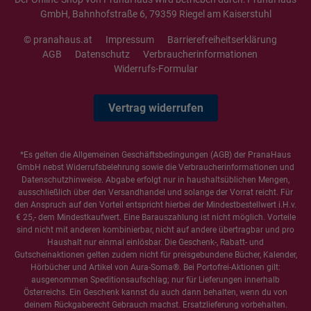
GmbH, Bahnhofstraße 6, 79359 Riegel am Kaiserstuhl
© pranahaus.at
Impressum
Barrierefreiheitserklärung
AGB
Datenschutz
Verbraucherinformationen
Widerrufs-Formular
Vertrag widerrufen
*Es gelten die
Allgemeinen Geschäftsbedingungen
(AGB) der PranaHaus
GmbH nebst Widerrufsbelehrung sowie die
Verbraucherinformationen
und
Datenschutzhinweise
. Abgabe erfolgt nur in haushaltsüblichen Mengen,
ausschließlich über den Versandhandel und solange der Vorrat reicht. Für
den Anspruch auf den Vorteil entspricht hierbei der Mindestbestellwert i.H.v.
€ 25,- dem Mindestkaufwert. Eine Barauszahlung ist nicht möglich. Vorteile
sind nicht mit anderen kombinierbar, nicht auf andere übertragbar und pro
Haushalt nur einmal einlösbar. Die Geschenk-, Rabatt- und
Gutscheinaktionen gelten zudem nicht für preisgebundene Bücher, Kalender,
Hörbücher und Artikel von Aura-Soma®. Bei Portofrei-Aktionen gilt:
ausgenommen Speditionsaufschlag; nur für Lieferungen innerhalb
Österreichs. Ein Geschenk kannst du auch dann behalten, wenn du von
deinem Rückgaberecht Gebrauch machst. Ersatzlieferung vorbehalten.