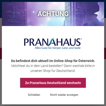
Bis zu 20 € Rabatt*
mit dem Vorteils-Code
eintauchen
, gültig bis
11.08.2026
ACHTUNG
Menü
Du befindest dich aktuell im Online-Shop
für Österreich
.
Möchtest du
in dein Land
bestellen? Dann wechsle bitte in
Räuchern
Räucherstäbchen
unseren Shop
für Deutschland
.
Zu PranaHaus
Deutschland
wechseln
Holy Smokes Blue Line
Schließen
Nicht wieder anzeigen