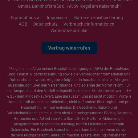
GmbH, Bahnhofstraße 6, 79359 Riegel am Kaiserstuhl
© pranahaus.at
Impressum
Barrierefreiheitserklärung
AGB
Datenschutz
Verbraucherinformationen
Widerrufs-Formular
Vertrag widerrufen
*Es gelten die
Allgemeinen Geschäftsbedingungen
(AGB) der PranaHaus
GmbH nebst Widerrufsbelehrung sowie die
Verbraucherinformationen
und
Datenschutzhinweise
. Abgabe erfolgt nur in haushaltsüblichen Mengen,
ausschließlich über den Versandhandel und solange der Vorrat reicht. Für
den Anspruch auf den Vorteil entspricht hierbei der Mindestbestellwert i.H.v.
€ 25,- dem Mindestkaufwert. Eine Barauszahlung ist nicht möglich. Vorteile
sind nicht mit anderen kombinierbar, nicht auf andere übertragbar und pro
Haushalt nur einmal einlösbar. Die Geschenk-, Rabatt- und
Gutscheinaktionen gelten zudem nicht für preisgebundene Bücher, Kalender,
Hörbücher und Artikel von Aura-Soma®. Bei Portofrei-Aktionen gilt:
ausgenommen Speditionsaufschlag; nur für Lieferungen innerhalb
Österreichs. Ein Geschenk kannst du auch dann behalten, wenn du von
deinem Rückgaberecht Gebrauch machst. Ersatzlieferung vorbehalten.