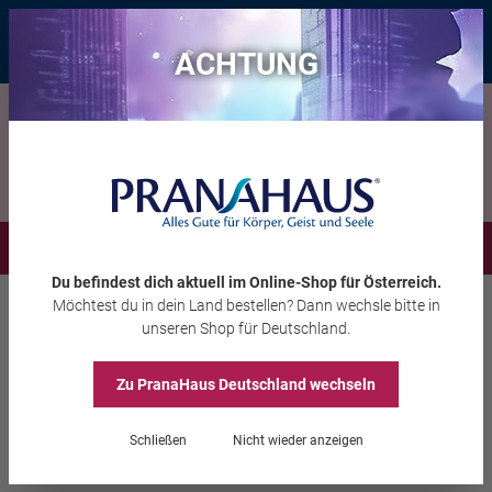
Bis zu 20 € Rabatt*
mit dem Vorteils-Code
eintauchen
, gültig bis
11.08.2026
ACHTUNG
Menü
Du befindest dich aktuell im Online-Shop
für Österreich
.
Möchtest du
in dein Land
bestellen? Dann wechsle bitte in
Räuchern
Räucherstäbchen
unseren Shop
für Deutschland
.
Zu PranaHaus
Deutschland
wechseln
Holy Smokes Blue Line
Schließen
Nicht wieder anzeigen