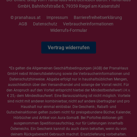
GmbH, Bahnhofstraße 6, 79359 Riegel am Kaiserstuhl
© pranahaus.at
Impressum
Barrierefreiheitserklärung
AGB
Datenschutz
Verbraucherinformationen
Widerrufs-Formular
Vertrag widerrufen
*Es gelten die
Allgemeinen Geschäftsbedingungen
(AGB) der PranaHaus
GmbH nebst Widerrufsbelehrung sowie die
Verbraucherinformationen
und
Datenschutzhinweise
. Abgabe erfolgt nur in haushaltsüblichen Mengen,
ausschließlich über den Versandhandel und solange der Vorrat reicht. Für
den Anspruch auf den Vorteil entspricht hierbei der Mindestbestellwert i.H.v.
€ 25,- dem Mindestkaufwert. Eine Barauszahlung ist nicht möglich. Vorteile
sind nicht mit anderen kombinierbar, nicht auf andere übertragbar und pro
Haushalt nur einmal einlösbar. Die Geschenk-, Rabatt- und
Gutscheinaktionen gelten zudem nicht für preisgebundene Bücher, Kalender,
Hörbücher und Artikel von Aura-Soma®. Bei Portofrei-Aktionen gilt:
ausgenommen Speditionsaufschlag; nur für Lieferungen innerhalb
Österreichs. Ein Geschenk kannst du auch dann behalten, wenn du von
deinem Rückgaberecht Gebrauch machst. Ersatzlieferung vorbehalten.