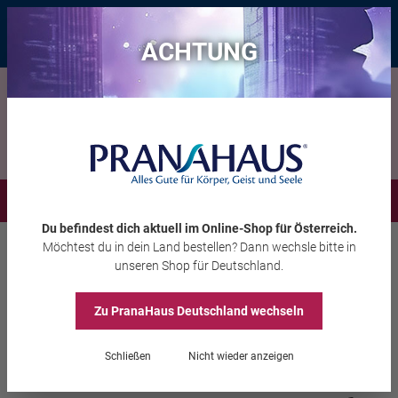
Bis zu 20 € Rabatt*
mit dem Vorteils-Code
eintauchen
, gültig bis
11.08.2026
ACHTUNG
Menü
Du befindest dich aktuell im Online-Shop
für Österreich
.
Möchtest du
in dein Land
bestellen? Dann wechsle bitte in
Räuchern
Räucherstäbchen
unseren Shop
für Deutschland
.
Zu PranaHaus
Deutschland
wechseln
Holy Smokes Engel Line
Schließen
Nicht wieder anzeigen