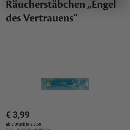
Räucherstäbchen „Engel
des Vertrauens“
€ 3,99
ab 3 Stück je € 3,50