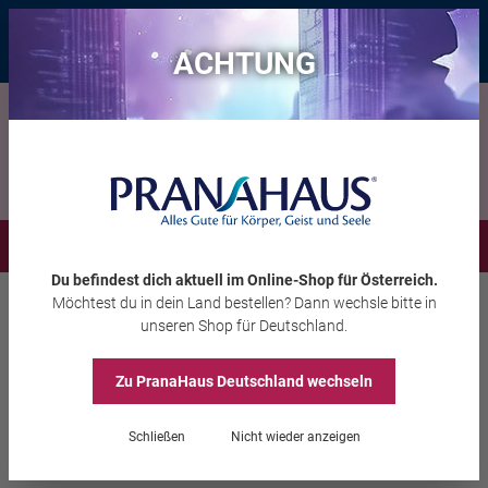
Bis zu 20 € Rabatt*
mit dem Vorteils-Code
eintauchen
, gültig bis
11.08.2026
ACHTUNG
Menü
Du befindest dich aktuell im Online-Shop
für Österreich
.
Möchtest du
in dein Land
bestellen? Dann wechsle bitte in
Wohnambiente
Dekoration
unseren Shop
für Deutschland
.
Holzstempel
Zu PranaHaus
Deutschland
wechseln
„Pentagramm“
Schließen
Nicht wieder anzeigen