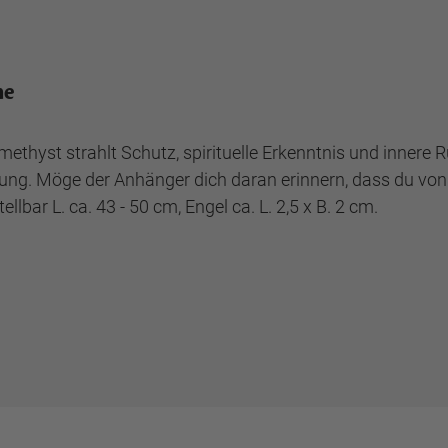
he
ethyst strahlt Schutz, spirituelle Erkenntnis und innere
bindung. Möge der Anhänger dich daran erinnern, dass du v
llbar L. ca. 43 - 50 cm, Engel ca. L. 2,5 x B. 2 cm.