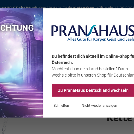
s zu 20 € Rabatt*
mit dem Vorteils-Code
eintauchen
, gültig bis 11.08.202
ACHTUNG
Karte
Bücher
Schmuck
Edelsteine
Wohnambiente
Tier
Du befindest dich aktuell im Online-Shop
fü
Österreich
.
Möchtest du
in dein Land
bestellen? Dann
Sale
wechsle bitte in unseren Shop
für Deutschla
Zu PranaHaus
Deutschland
wechseln
Schließen
Nicht wieder anzeigen
Kette