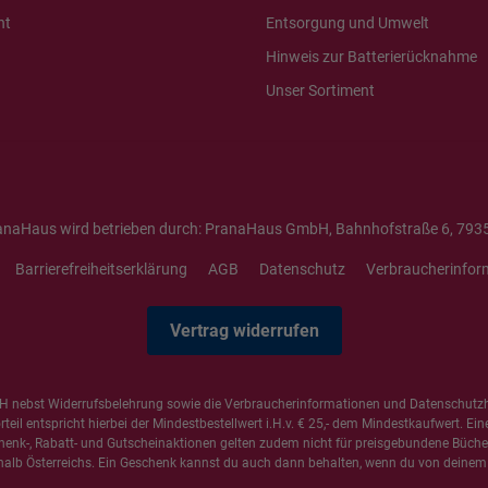
ht
Entsorgung und Umwelt
Hinweis zur Batterierücknahme
Unser Sortiment
anaHaus wird betrieben durch: PranaHaus GmbH, Bahnhofstraße 6, 7935
Barrierefreiheitserklärung
AGB
Datenschutz
Verbraucherinfor
Vertrag widerrufen
 nebst Widerrufsbelehrung sowie die
Verbraucherinformationen
und
Datenschutz
il entspricht hierbei der Mindestbestellwert i.H.v. € 25,- dem Mindestkaufwert. Ein
henk-, Rabatt- und Gutscheinaktionen gelten zudem nicht für preisgebundene Bücher,
alb Österreichs. Ein Geschenk kannst du auch dann behalten, wenn du von deinem