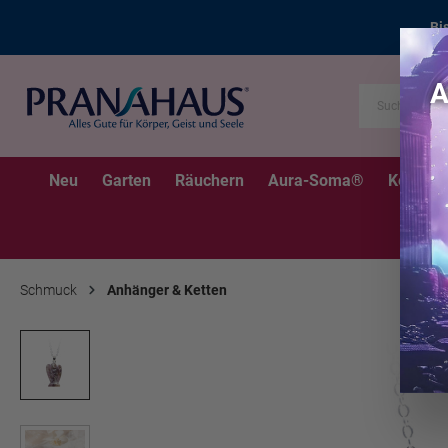
Bi
Neu
Garten
Räuchern
Aura-Soma®
Kerzen
Schmuck
Anhänger & Ketten