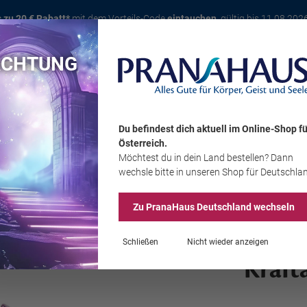
s zu 20 € Rabatt*
mit dem Vorteils-Code
eintauchen
, gültig bis 11.08.202
ACHTUNG
Karte
Bücher
Schmuck
Edelsteine
Wohnambiente
Tier
Du befindest dich aktuell im Online-Shop
fü
Österreich
.
Möchtest du
in dein Land
bestellen? Dann
Sale
wechsle bitte in unseren Shop
für Deutschla
Zu PranaHaus
Deutschland
wechseln
Schließen
Nicht wieder anzeigen
Kraft