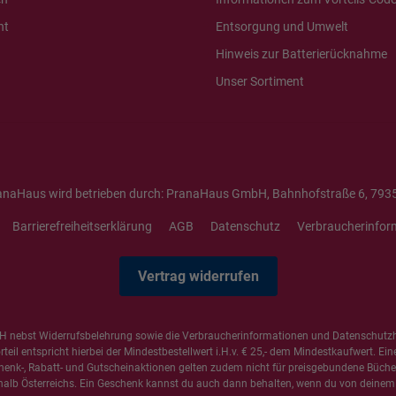
ht
Entsorgung und Umwelt
Hinweis zur Batterierücknahme
Unser Sortiment
anaHaus wird betrieben durch: PranaHaus GmbH, Bahnhofstraße 6, 7935
Barrierefreiheitserklärung
AGB
Datenschutz
Verbraucherinfor
Vertrag widerrufen
 nebst Widerrufsbelehrung sowie die
Verbraucherinformationen
und
Datenschutz
il entspricht hierbei der Mindestbestellwert i.H.v. € 25,- dem Mindestkaufwert. Ein
henk-, Rabatt- und Gutscheinaktionen gelten zudem nicht für preisgebundene Bücher,
alb Österreichs. Ein Geschenk kannst du auch dann behalten, wenn du von deinem