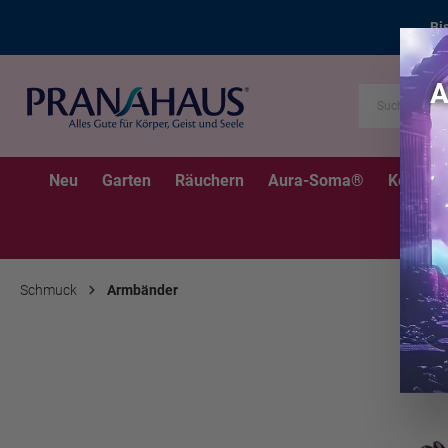
Bi
Neu
Garten
Räuchern
Aura-Soma®
Kerzen
Schmuck
Armbänder