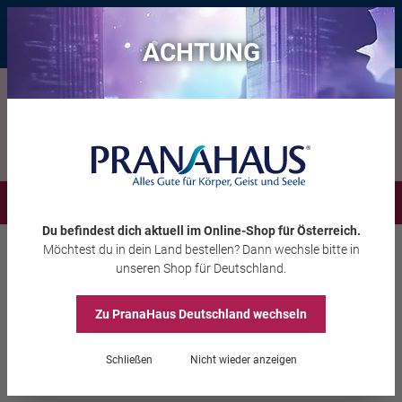
Bis zu 20 € Rabatt*
mit dem Vorteils-Code
eintauchen
, gültig bis
11.08.2026
ACHTUNG
Menü
Du befindest dich aktuell im Online-Shop
für Österreich
.
Möchtest du
in dein Land
bestellen? Dann wechsle bitte in
Schmuck
Armbänder
unseren Shop
für Deutschland
.
Zu PranaHaus
Deutschland
wechseln
Kraftarmband „Aura-
Schutz“
Schließen
Nicht wieder anzeigen