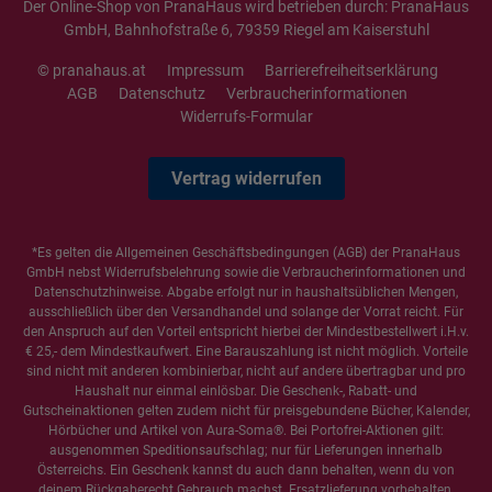
Der Online-Shop von PranaHaus wird betrieben durch: PranaHaus
GmbH, Bahnhofstraße 6, 79359 Riegel am Kaiserstuhl
© pranahaus.at
Impressum
Barrierefreiheitserklärung
AGB
Datenschutz
Verbraucherinformationen
Widerrufs-Formular
Vertrag widerrufen
*Es gelten die
Allgemeinen Geschäftsbedingungen
(AGB) der PranaHaus
GmbH nebst Widerrufsbelehrung sowie die
Verbraucherinformationen
und
Datenschutzhinweise
. Abgabe erfolgt nur in haushaltsüblichen Mengen,
ausschließlich über den Versandhandel und solange der Vorrat reicht. Für
den Anspruch auf den Vorteil entspricht hierbei der Mindestbestellwert i.H.v.
€ 25,- dem Mindestkaufwert. Eine Barauszahlung ist nicht möglich. Vorteile
sind nicht mit anderen kombinierbar, nicht auf andere übertragbar und pro
Haushalt nur einmal einlösbar. Die Geschenk-, Rabatt- und
Gutscheinaktionen gelten zudem nicht für preisgebundene Bücher, Kalender,
Hörbücher und Artikel von Aura-Soma®. Bei Portofrei-Aktionen gilt:
ausgenommen Speditionsaufschlag; nur für Lieferungen innerhalb
Österreichs. Ein Geschenk kannst du auch dann behalten, wenn du von
deinem Rückgaberecht Gebrauch machst. Ersatzlieferung vorbehalten.