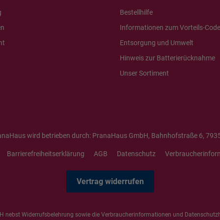
g
Bestellhilfe
en
Informationen zum Vorteils-Cod
ht
Entsorgung und Umwelt
Hinweis zur Batterierücknahme
Unser Sortiment
anaHaus wird betrieben durch: PranaHaus GmbH, Bahnhofstraße 6, 7935
Barrierefreiheitserklärung
AGB
Datenschutz
Verbraucherinfor
Vertrag widerrufen
 nebst Widerrufsbelehrung sowie die
Verbraucherinformationen
und
Datenschutz