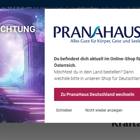
s zu 20 € Rabatt*
mit dem Vorteils-Code
eintauchen
, gültig bis 11.08.202
ACHTUNG
Karte
Bücher
Schmuck
Edelsteine
Wohnambiente
Tier
Du befindest dich aktuell im Online-Shop
fü
Österreich
.
Möchtest du
in dein Land
bestellen? Dann
Sale
wechsle bitte in unseren Shop
für Deutschla
Zu PranaHaus
Deutschland
wechseln
Schließen
Nicht wieder anzeigen
Kraft