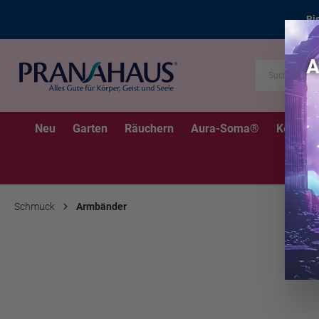
Bi
Neu
Garten
Räuchern
Aura-Soma®
Kerzen
Schmuck
Armbänder