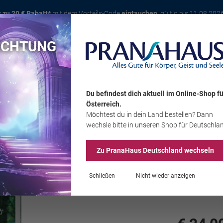
s zu 20 € Rabatt*
mit dem Vorteils-Code
eintauchen
, gültig bis 11.08.202
ACHTUNG
Karte
Bücher
Schmuck
Edelsteine
Wohnambiente
Tier
Du befindest dich aktuell im Online-Shop
fü
Österreich
.
Möchtest du
in dein Land
bestellen? Dann
Sale
wechsle bitte in unseren Shop
für Deutschla
Zu PranaHaus
Deutschland
wechseln
Jennie Appel/D
Schließen
Nicht wieder anzeigen
Kraft