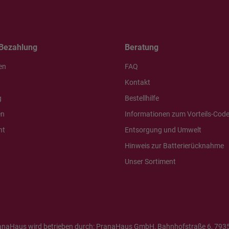
Bezahlung
Beratung
en
FAQ
Kontakt
g
Bestellhilfe
en
Informationen zum Vorteils-Cod
ht
Entsorgung und Umwelt
Hinweis zur Batterierücknahme
Unser Sortiment
anaHaus wird betrieben durch: PranaHaus GmbH, Bahnhofstraße 6, 7935