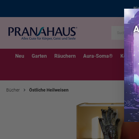
Bi
Neu
Garten
Räuchern
Aura-Soma®
Kerzen
Bücher
Östliche Heilweisen