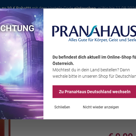
s zu 20 € Rabatt*
mit dem Vorteils-Code
eintauchen
, gültig bis 11.08.202
ACHTUNG
Karte
Bücher
Schmuck
Edelsteine
Wohnambiente
Tier
Du befindest dich aktuell im Online-Shop
fü
Österreich
.
Möchtest du
in dein Land
bestellen? Dann
Sale
wechsle bitte in unseren Shop
für Deutschla
Zu PranaHaus
Deutschland
wechseln
Kiu Eckstein
Schließen
Nicht wieder anzeigen
Kunda