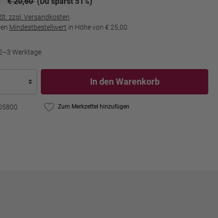
€ 20,60
(Du sparst 51%)
wSt. zzgl. Versandkosten
den
Mindestbestellwert
in Höhe von
€ 25,00
t 2–3 Werktage
In den Warenkorb
05800
Zum Merkzettel hinzufügen