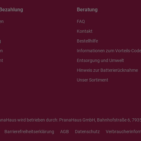
Bezahlung
Beratung
en
FAQ
Kontakt
g
Bestellhilfe
en
Informationen zum Vorteils-Cod
ht
Entsorgung und Umwelt
Hinweis zur Batterierücknahme
Unser Sortiment
anaHaus wird betrieben durch: PranaHaus GmbH, Bahnhofstraße 6, 7935
Barrierefreiheitserklärung
AGB
Datenschutz
Verbraucherinfor