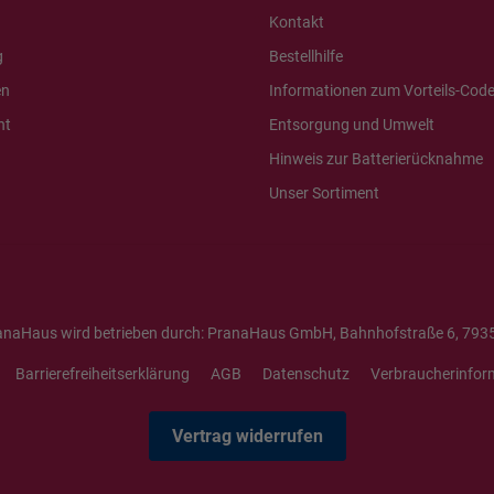
Kontakt
g
Bestellhilfe
en
Informationen zum Vorteils-Cod
ht
Entsorgung und Umwelt
Hinweis zur Batterierücknahme
Unser Sortiment
anaHaus wird betrieben durch: PranaHaus GmbH, Bahnhofstraße 6, 7935
Barrierefreiheitserklärung
AGB
Datenschutz
Verbraucherinfor
Vertrag widerrufen