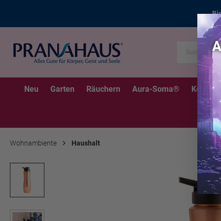
Bi
Neu
Garten
Räuchern
Aura-Soma®
Kerzen
Wohnambiente
Haushalt