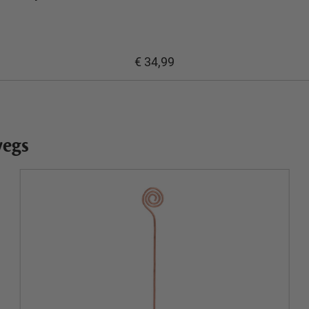
€ 34,99
wegs