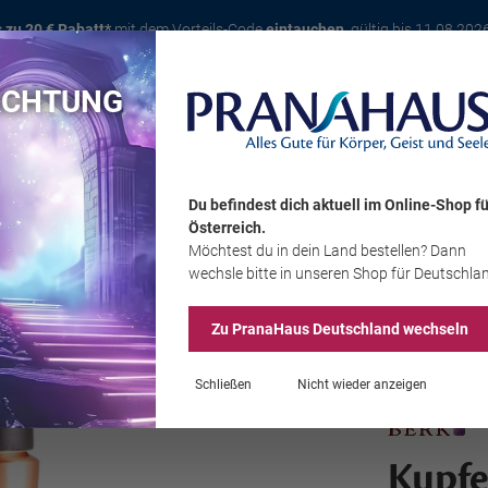
s zu 20 € Rabatt*
mit dem Vorteils-Code
eintauchen
, gültig bis 11.08.202
ACHTUNG
Karte
Bücher
Schmuck
Edelsteine
Wohnambiente
Tier
Du befindest dich aktuell im Online-Shop
fü
Österreich
.
Möchtest du
in dein Land
bestellen? Dann
Sale
wechsle bitte in unseren Shop
für Deutschla
Zu PranaHaus
Deutschland
wechseln
Schließen
Nicht wieder anzeigen
Kupfe