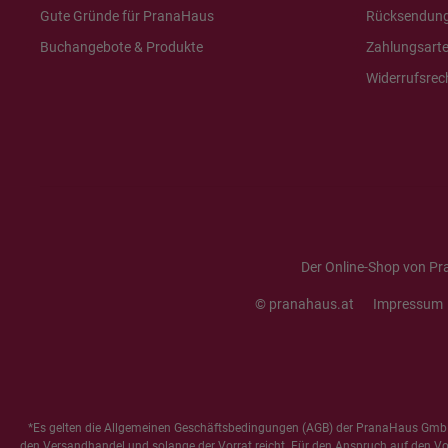
Gute Gründe für PranaHaus
Rücksendun
Buchangebote & Produkte
Zahlungsart
Widerrufsrec
Der Online-Shop von Pr
© pranahaus.at
Impressum
*Es gelten die
Allgemeinen Geschäftsbedingungen
(AGB) der PranaHaus GmbH
den Versandhandel und solange der Vorrat reicht. Für den Anspruch auf den Vorte