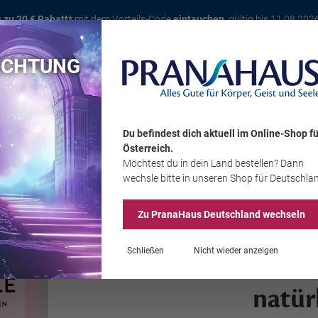
s zu 20 € Rabatt*
mit dem Vorteils-Code
eintauchen
, gültig bis 11.08.202
ACHTUNG
Karte
Bücher
Schmuck
Edelsteine
Wohnambiente
Tier
Du befindest dich aktuell im Online-Shop
fü
Österreich
.
Möchtest du
in dein Land
bestellen? Dann
Sale
wechsle bitte in unseren Shop
für Deutschla
Zu PranaHaus
Deutschland
wechseln
Dr. Nicole Scha
Schließen
Nicht wieder anzeigen
Leber
natür