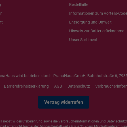
g
Bestellhilfe
en
Informationen zum Vorteils-Cod
ht
Entsorgung und Umwelt
Hinweis zur Batterierücknahme
Unser Sortiment
anaHaus wird betrieben durch: PranaHaus GmbH, Bahnhofstraße 6, 7935
Barrierefreiheitserklärung
AGB
Datenschutz
Verbraucherinfor
Vertrag widerrufen
 nebst Widerrufsbelehrung sowie die
Verbraucherinformationen
und
Datenschutz
il entspricht hierbei der Mindestbestellwert i.H.v. € 25,- dem Mindestkaufwert. Ein