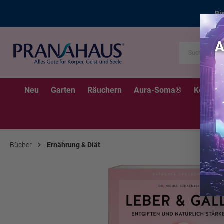
Bi
Neu
Garten
Räuchern
Aura-Soma®
Kerzen
Bücher
Ernährung & Diät