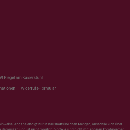
e
9 Riegel am Kaiserstuhl
mationen
Widerrufs-Formular
hinweise
. Abgabe erfolgt nur in haushaltsüblichen Mengen, ausschließlich über
e Barauszahlung ist nicht möglich. Vorteile sind nicht mit anderen kombinierbar,