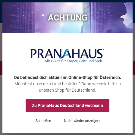
Bis zu 20 € Rabatt*
mit dem Vorteils-Code
eintauchen
, gültig bis
11.08.2026
ACHTUNG
Menü
Du befindest dich aktuell im Online-Shop
für Österreich
.
Möchtest du
in dein Land
bestellen? Dann wechsle bitte in
Edelsteine
Geschliffene Steine
unseren Shop
für Deutschland
.
Zu PranaHaus
Deutschland
wechseln
Meditations „Diamanten“
Schließen
Nicht wieder anzeigen