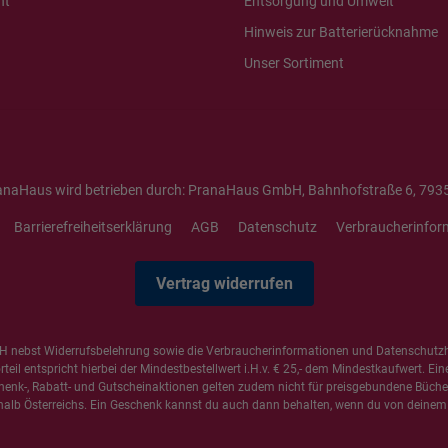
ht
Entsorgung und Umwelt
Hinweis zur Batterierücknahme
Unser Sortiment
anaHaus wird betrieben durch: PranaHaus GmbH, Bahnhofstraße 6, 7935
Barrierefreiheitserklärung
AGB
Datenschutz
Verbraucherinfor
Vertrag widerrufen
 nebst Widerrufsbelehrung sowie die
Verbraucherinformationen
und
Datenschutz
il entspricht hierbei der Mindestbestellwert i.H.v. € 25,- dem Mindestkaufwert. Ein
henk-, Rabatt- und Gutscheinaktionen gelten zudem nicht für preisgebundene Bücher,
alb Österreichs. Ein Geschenk kannst du auch dann behalten, wenn du von deinem