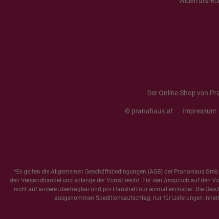
Widerrufsrec
Der Online-Shop von Pr
© pranahaus.at
Impressum
*Es gelten die
Allgemeinen Geschäftsbedingungen
(AGB) der PranaHaus GmbH
den Versandhandel und solange der Vorrat reicht. Für den Anspruch auf den Vorte
nicht auf andere übertragbar und pro Haushalt nur einmal einlösbar. Die Gesc
ausgenommen Speditionsaufschlag; nur für Lieferungen innerh