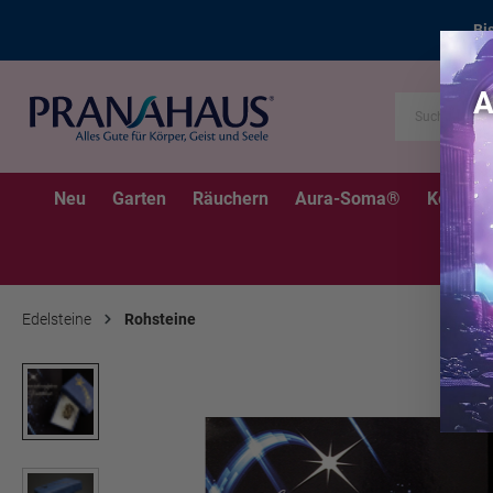
Bi
Neu
Garten
Räuchern
Aura-Soma®
Kerzen
Edelsteine
Rohsteine