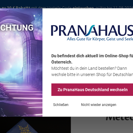
s zu 20 € Rabatt*
mit dem Vorteils-Code
eintauchen
, gültig bis 11.08.202
ACHTUNG
Karte
Bücher
Schmuck
Edelsteine
Wohnambiente
Tier
Du befindest dich aktuell im Online-Shop
fü
Österreich
.
Möchtest du
in dein Land
bestellen? Dann
Sale
wechsle bitte in unseren Shop
für Deutschla
Zu PranaHaus
Deutschland
wechseln
Schließen
Nicht wieder anzeigen
Meteo