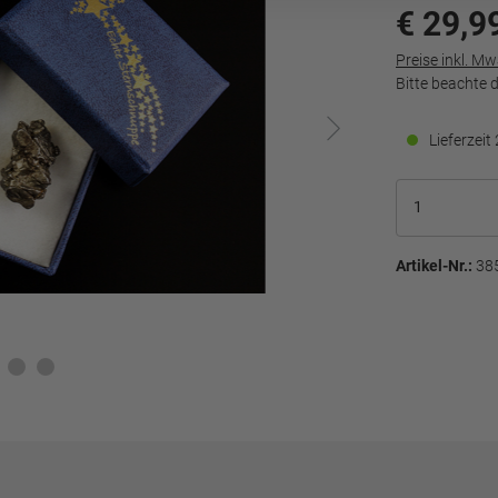
€ 29,9
Preise inkl. M
Bitte beachte 
Lieferzei
Artikel-Nr.:
38