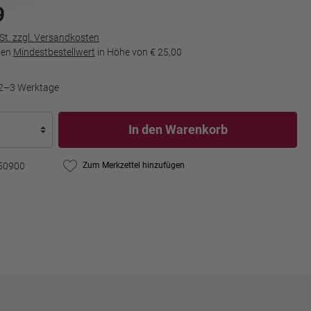
9
wSt. zzgl. Versandkosten
den
Mindestbestellwert
in Höhe von
€ 25,00
t 2–3 Werktage
In den Warenkorb
50900
Zum Merkzettel hinzufügen