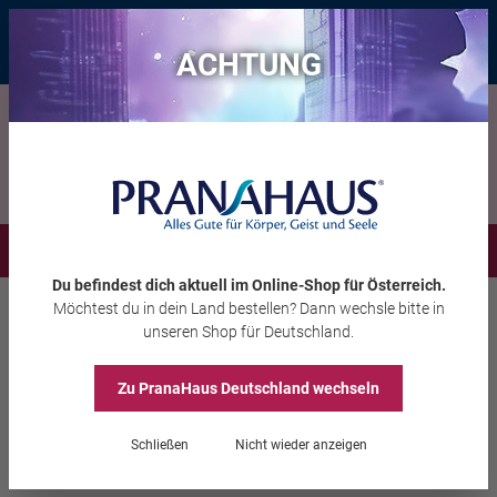
Bis zu 20 € Rabatt*
mit dem Vorteils-Code
eintauchen
, gültig bis
11.08.2026
ACHTUNG
Menü
Du befindest dich aktuell im Online-Shop
für Österreich
.
Möchtest du
in dein Land
bestellen? Dann wechsle bitte in
Räuchern
Räucherwerk
unseren Shop
für Deutschland
.
Zu PranaHaus
Deutschland
wechseln
Mini-Räucherbündel
Weißer Salbei und
Schließen
Nicht wieder anzeigen