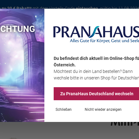
s zu 20 € Rabatt*
mit dem Vorteils-Code
eintauchen
, gültig bis 11.08.202
ACHTUNG
Karte
Bücher
Schmuck
Edelsteine
Wohnambiente
Tier
Du befindest dich aktuell im Online-Shop
fü
Österreich
.
Möchtest du
in dein Land
bestellen? Dann
Sale
wechsle bitte in unseren Shop
für Deutschla
Zu PranaHaus
Deutschland
wechseln
Schließen
Nicht wieder anzeigen
Mini-