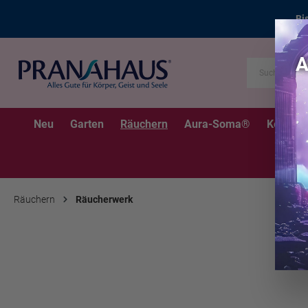
Bi
Neu
Garten
Räuchern
Aura-Soma®
Kerzen
Räuchern
Räucherwerk