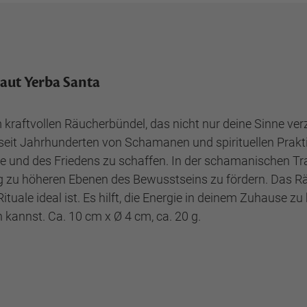
raut Yerba Santa
raftvollen Räucherbündel, das nicht nur deine Sinne verza
d seit Jahrhunderten von Schamanen und spirituellen Prak
e und des Friedens zu schaffen. In der schamanischen Tr
ung zu höheren Ebenen des Bewusstseins zu fördern. Das 
ituale ideal ist. Es hilft, die Energie in deinem Zuhause 
 kannst. Ca. 10 cm x Ø 4 cm, ca. 20 g.