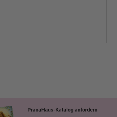
PranaHaus-Katalog anfordern