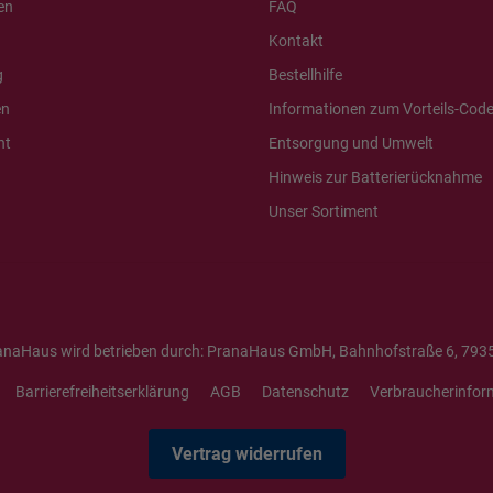
en
FAQ
Kontakt
g
Bestellhilfe
en
Informationen zum Vorteils-Cod
ht
Entsorgung und Umwelt
Hinweis zur Batterierücknahme
Unser Sortiment
anaHaus wird betrieben durch: PranaHaus GmbH, Bahnhofstraße 6, 7935
Barrierefreiheitserklärung
AGB
Datenschutz
Verbraucherinfor
Vertrag widerrufen