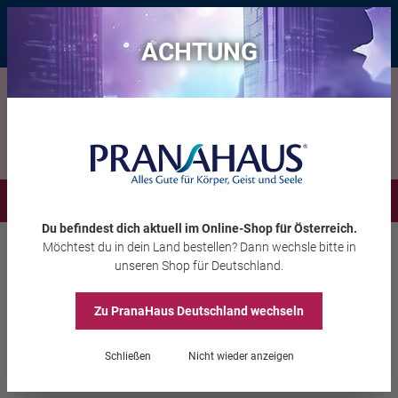
Bis zu 20 € Rabatt*
mit dem Vorteils-Code
eintauchen
, gültig bis
11.08.2026
ACHTUNG
Menü
Du befindest dich aktuell im Online-Shop
für Österreich
.
Möchtest du
in dein Land
bestellen? Dann wechsle bitte in
Räuchern
Räucherwerk
unseren Shop
für Deutschland
.
Zu PranaHaus
Deutschland
wechseln
Mini-Räucherbündel
Zeder, 3er Set
Schließen
Nicht wieder anzeigen