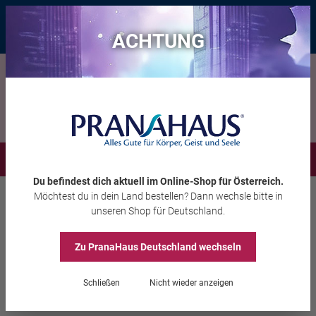
Bis zu 20 € Rabatt*
mit dem Vorteils-Code
eintauchen
, gültig bis
11.08.2026
ACHTUNG
Menü
Du befindest dich aktuell im Online-Shop
für Österreich
.
Möchtest du
in dein Land
bestellen? Dann wechsle bitte in
Wohnambiente
Dekoration
unseren Shop
für Deutschland
.
Zu PranaHaus
Deutschland
wechseln
Miniatur Schutzdrache
Schließen
Nicht wieder anzeigen