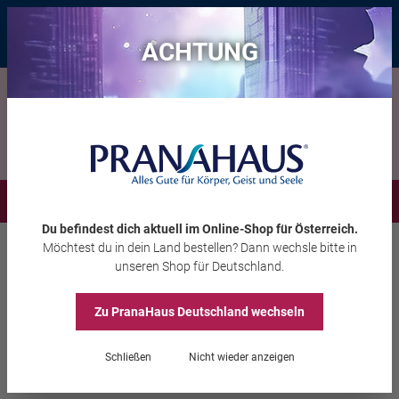
Bis zu 20 € Rabatt*
mit dem Vorteils-Code
eintauchen
, gültig bis
11.08.2026
ACHTUNG
Menü
Du befindest dich aktuell im Online-Shop
für Österreich
.
Möchtest du
in dein Land
bestellen? Dann wechsle bitte in
Edelsteine
Rohsteine
unseren Shop
für Deutschland
.
Zu PranaHaus
Deutschland
wechseln
Moldavit-Rohstein
*Einzelstück*
Schließen
Nicht wieder anzeigen