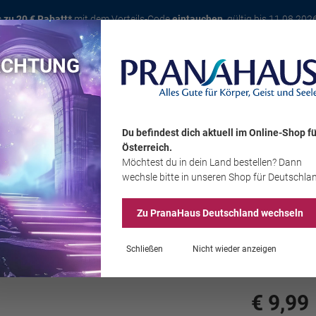
s zu 20 € Rabatt*
mit dem Vorteils-Code
eintauchen
, gültig bis 11.08.202
ACHTUNG
Karte
Bücher
Schmuck
Edelsteine
Wohnambiente
Tier
Du befindest dich aktuell im Online-Shop
fü
Österreich
.
Möchtest du
in dein Land
bestellen? Dann
Sale
wechsle bitte in unseren Shop
für Deutschla
Zu PranaHaus
Deutschland
wechseln
Oman 
Schließen
Nicht wieder anzeigen
€ 9,99