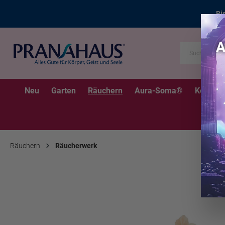
Bi
Neu
Garten
Räuchern
Aura-Soma®
Kerzen
Räuchern
Räucherwerk