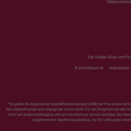
Widerrufsrec
Der Online-Shop von Pr
© pranahaus.at
Impressum
*Es gelten die
Allgemeinen Geschäftsbedingungen
(AGB) der PranaHaus GmbH
den Versandhandel und solange der Vorrat reicht. Für den Anspruch auf den Vorte
nicht auf andere übertragbar und pro Haushalt nur einmal einlösbar. Die Gesc
ausgenommen Speditionsaufschlag; nur für Lieferungen innerh