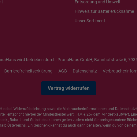
ht
Entsorgung und Umwelt
Hinweis zur Batterierücknahme
Unser Sortiment
anaHaus wird betrieben durch: PranaHaus GmbH, Bahnhofstraße 6, 7935
Barrierefreiheitserklärung
AGB
Datenschutz
Verbraucherinfor
Vertrag widerrufen
 nebst Widerrufsbelehrung sowie die
Verbraucherinformationen
und
Datenschutz
il entspricht hierbei der Mindestbestellwert i.H.v. € 25,- dem Mindestkaufwert. Ein
henk-, Rabatt- und Gutscheinaktionen gelten zudem nicht für preisgebundene Bücher,
alb Österreichs. Ein Geschenk kannst du auch dann behalten, wenn du von deinem