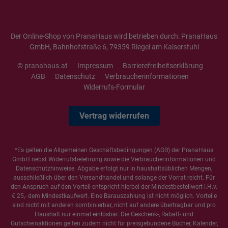
Der Online-Shop von PranaHaus wird betrieben durch: PranaHaus
GmbH, Bahnhofstraße 6, 79359 Riegel am Kaiserstuhl
© pranahaus.at
Impressum
Barrierefreiheitserklärung
AGB
Datenschutz
Verbraucherinformationen
Widerrufs-Formular
Vertrag widerrufen
*Es gelten die
Allgemeinen Geschäftsbedingungen
(AGB) der PranaHaus
GmbH nebst Widerrufsbelehrung sowie die
Verbraucherinformationen
und
Datenschutzhinweise
. Abgabe erfolgt nur in haushaltsüblichen Mengen,
ausschließlich über den Versandhandel und solange der Vorrat reicht. Für
den Anspruch auf den Vorteil entspricht hierbei der Mindestbestellwert i.H.v.
€ 25,- dem Mindestkaufwert. Eine Barauszahlung ist nicht möglich. Vorteile
sind nicht mit anderen kombinierbar, nicht auf andere übertragbar und pro
Haushalt nur einmal einlösbar. Die Geschenk-, Rabatt- und
Gutscheinaktionen gelten zudem nicht für preisgebundene Bücher, Kalender,