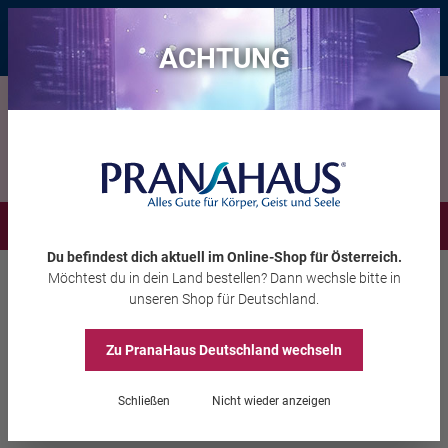
Bis zu 20 € Rabatt*
mit dem Vorteils-Code
eintauchen
, gültig bis
11.08.2026
ACHTUNG
Menü
Du befindest dich aktuell im Online-Shop
für Österreich
.
Möchtest du
in dein Land
bestellen? Dann wechsle bitte in
Aura-Soma®
Pomander
unseren Shop
für Deutschland
.
Zu PranaHaus
Deutschland
wechseln
Pomander Gelb
Schließen
Nicht wieder anzeigen