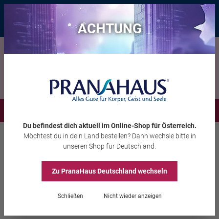
Bis zu 20 € Rabatt*
mit dem Vorteils-Code
eintauchen
, gültig bis
11.08.2026
ACHTUNG
Menü
Du befindest dich aktuell im Online-Shop
für Österreich
.
Möchtest du
in dein Land
bestellen? Dann wechsle bitte in
Aura-Soma®
Pomander
unseren Shop
für Deutschland
.
Zu PranaHaus
Deutschland
wechseln
Pomander Limonengrün
Schließen
Nicht wieder anzeigen