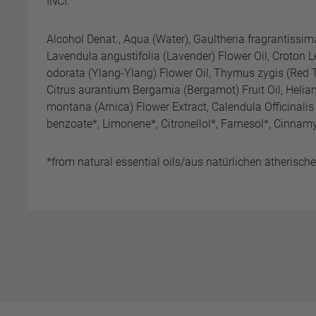
INCI:
Alcohol Denat., Aqua (Water), Gaultheria fragrantissim
Lavendula angustifolia (Lavender) Flower Oil, Croton 
odorata (Ylang-Ylang) Flower Oil, Thymus zygis (Red
Citrus aurantium Bergamia (Bergamot) Fruit Oil, Heli
montana (Arnica) Flower Extract, Calendula Officinalis F
benzoate*, Limonene*, Citronellol*, Farnesol*, Cinnamy
*from natural essential oils/aus natürlichen ätherisch