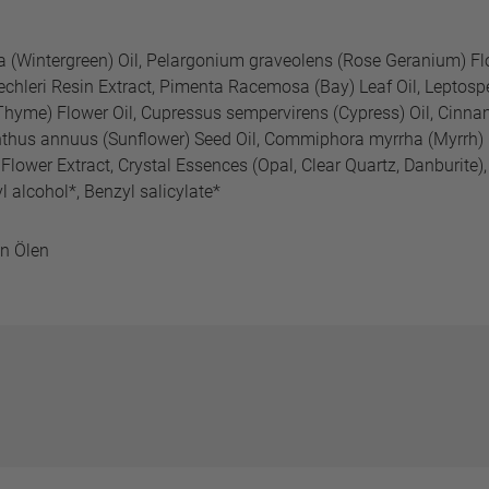
a (Wintergreen) Oil, Pelargonium graveolens (Rose Geranium) Flo
Lechleri Resin Extract, Pimenta Racemosa (Bay) Leaf Oil, Lepto
 Thyme) Flower Oil, Cupressus sempervirens (Cypress) Oil, Cin
anthus annuus (Sunflower) Seed Oil, Commiphora myrrha (Myrrh) O
lower Extract, Crystal Essences (Opal, Clear Quartz, Danburite), 
l alcohol*, Benzyl salicylate*
en Ölen