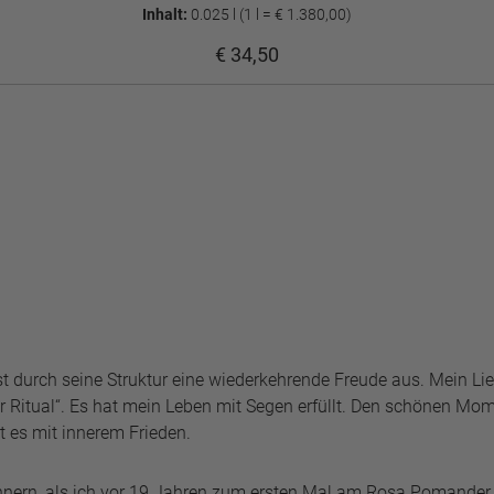
Inhalt:
0.025 l
(1 l = € 1.380,00)
€ 34,50
 durch seine Struktur eine wiederkehrende Freude aus. Mein Liebl
Ritual“. Es hat mein Leben mit Segen erfüllt. Den schönen Mom
t es mit innerem Frieden.
innern, als ich vor 19 Jahren zum ersten Mal am Rosa Pomander