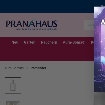
Bi
Neu
Garten
Räuchern
Aura-Soma®
Kerzen
Aura-Soma®
Pomander