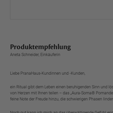
Produktempfehlung
Aneta Schneider, Einkäuferin
Liebe PranaHaus-Kundinnen und -Kunden,
ein Ritual gibt dem Leben einen beruhigenden Sinn und löst
von Herzen mit Ihnen teilen – das „Aura-Soma® Pomander 
feine Note der Freude hinzu, die schwierigen Phasen linder
Noch gut kann ich mich an das überwältigende Gefühl er