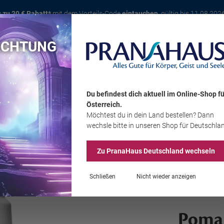
s zu 20 € Rabatt*
mit dem Vorteils-Code
eintauchen
, gültig bis 11.08.202
ACHTUNG
Karte
Bücher
Schmuck
Edelsteine
Wohnambiente
Tier
Du befindest dich aktuell im Online-Shop
fü
Österreich
.
Möchtest du
in dein Land
bestellen? Dann
Sale
wechsle bitte in unseren Shop
für Deutschla
Zu PranaHaus
Deutschland
wechseln
Schließen
Nicht wieder anzeigen
Poma