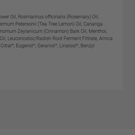
wer Oil, Rosmarinus officinalis (Rosemary) Oil,
spermum Petersonii (Tea Tree Lemon) Oil, Cananga
namomum Zeylanicum (Cinnamon) Bark Oil, Menthol,
il, Leuconostoc/Radish Root Ferment Filtrate, Arnica
Citral*, Eugenol*, Geraniol*, Linalool*, Benzyl