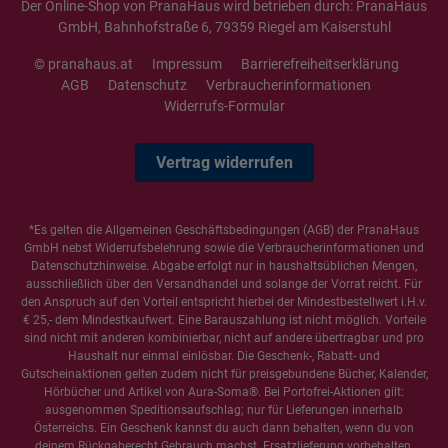
Der Online-Shop von PranaHaus wird betrieben durch: PranaHaus
GmbH, Bahnhofstraße 6, 79359 Riegel am Kaiserstuhl
© pranahaus.at
Impressum
Barrierefreiheitserklärung
AGB
Datenschutz
Verbraucherinformationen
Widerrufs-Formular
Vertrag widerrufen
*Es gelten die
Allgemeinen Geschäftsbedingungen
(AGB) der PranaHaus
GmbH nebst Widerrufsbelehrung sowie die
Verbraucherinformationen
und
Datenschutzhinweise
. Abgabe erfolgt nur in haushaltsüblichen Mengen,
ausschließlich über den Versandhandel und solange der Vorrat reicht. Für
den Anspruch auf den Vorteil entspricht hierbei der Mindestbestellwert i.H.v.
€ 25,- dem Mindestkaufwert. Eine Barauszahlung ist nicht möglich. Vorteile
sind nicht mit anderen kombinierbar, nicht auf andere übertragbar und pro
Haushalt nur einmal einlösbar. Die Geschenk-, Rabatt- und
Gutscheinaktionen gelten zudem nicht für preisgebundene Bücher, Kalender,
Hörbücher und Artikel von Aura-Soma®. Bei Portofrei-Aktionen gilt:
ausgenommen Speditionsaufschlag; nur für Lieferungen innerhalb
Österreichs. Ein Geschenk kannst du auch dann behalten, wenn du von
deinem Rückgaberecht Gebrauch machst. Ersatzlieferung vorbehalten.