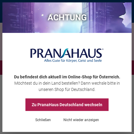
Bis zu 20 € Rabatt*
mit dem Vorteils-Code
eintauchen
, gültig bis
11.08.2026
ACHTUNG
Menü
Du befindest dich aktuell im Online-Shop
für Österreich
.
Möchtest du
in dein Land
bestellen? Dann wechsle bitte in
Aura-Soma®
Quintessenz
unseren Shop
für Deutschland
.
Zu PranaHaus
Deutschland
wechseln
Quintessenz El Morya
Schließen
Nicht wieder anzeigen