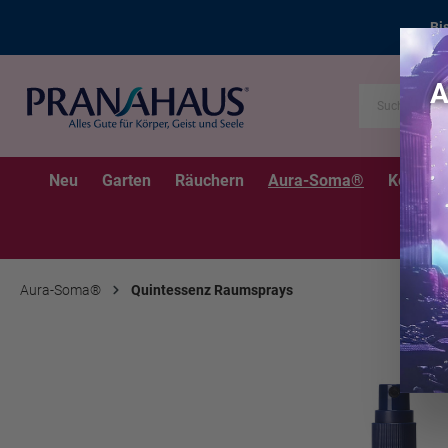
Bi
Neu
Garten
Räuchern
Aura-Soma®
Kerzen
Aura-Soma®
Quintessenz Raumsprays