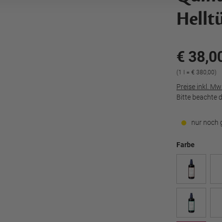
Hellt
€ 38,0
(1 l = € 380,00)
Preise inkl. M
Bitte beachte 
nur noch 
Farbe