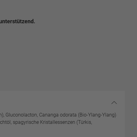
unterstützend.
hen), Gluconolacton, Cananga odorata (Bio-Ylang-Ylang)
htöl, spagyrische Kristallessenzen (Türkis,