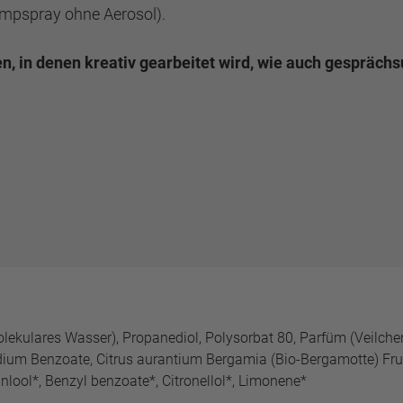
umpspray ohne Aerosol).
, in denen kreativ gearbeitet wird, wie auch gesprächs
rmolekulares Wasser), Propanediol, Polysorbat 80, Parfüm (Veilc
odium Benzoate, Citrus aurantium Bergamia (Bio-Bergamotte) Fruc
anlool*, Benzyl benzoate*, Citronellol*, Limonene*