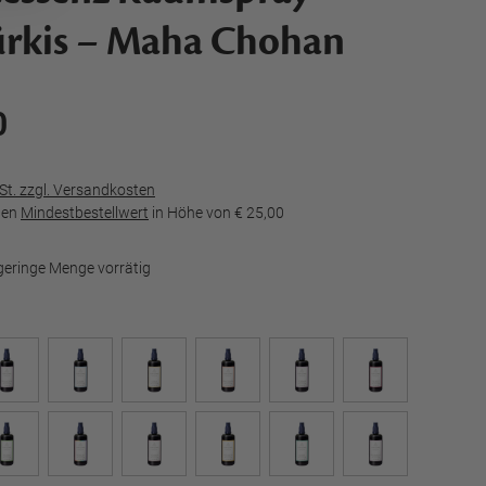
ürkis – Maha Chohan
0
wSt. zzgl. Versandkosten
den
Mindestbestellwert
in Höhe von
€ 25,00
geringe Menge vorrätig