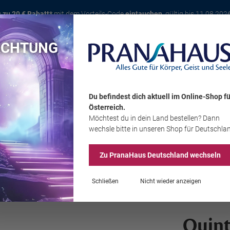
s zu 20 € Rabatt*
mit dem Vorteils-Code
eintauchen
, gültig bis 11.08.202
ACHTUNG
Karte
Bücher
Schmuck
Edelsteine
Wohnambiente
Tier
Du befindest dich aktuell im Online-Shop
fü
Österreich
.
Möchtest du
in dein Land
bestellen? Dann
Sale
wechsle bitte in unseren Shop
für Deutschla
Zu PranaHaus
Deutschland
wechseln
Schließen
Nicht wieder anzeigen
Quint