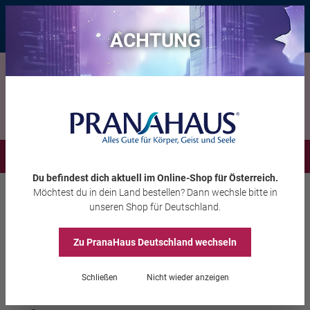
Bis zu 20 € Rabatt*
mit dem Vorteils-Code
eintauchen
, gültig bis
11.08.2026
ACHTUNG
Menü
Du befindest dich aktuell im Online-Shop
für Österreich
.
Möchtest du
in dein Land
bestellen? Dann wechsle bitte in
Aura-Soma®
Quintessenz Raumsprays
unseren Shop
für Deutschland
.
Zu PranaHaus
Deutschland
wechseln
Quintessenz Raumspray
Schließen
Nicht wieder anzeigen