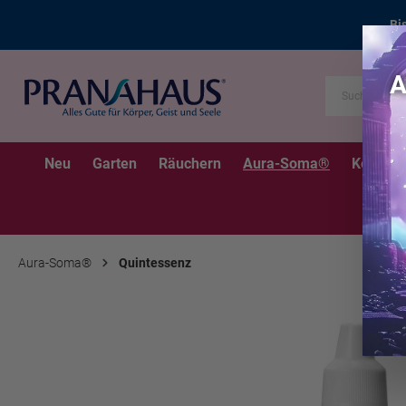
Bi
Neu
Garten
Räuchern
Aura-Soma®
Kerzen
Aura-Soma®
Quintessenz