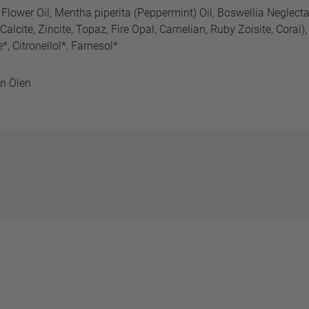
lower Oil, Mentha piperita (Peppermint) Oil, Boswellia Neglect
lcite, Zincite, Topaz, Fire Opal, Carnelian, Ruby Zoisite, Coral)
*, Citronellol*, Farnesol*
en Ölen