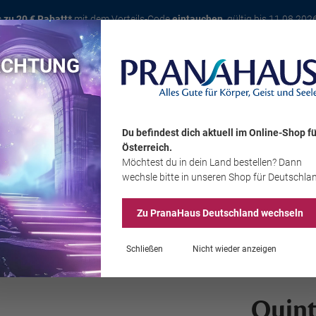
s zu 20 € Rabatt*
mit dem Vorteils-Code
eintauchen
, gültig bis 11.08.202
ACHTUNG
Karte
Bücher
Schmuck
Edelsteine
Wohnambiente
Tier
Du befindest dich aktuell im Online-Shop
fü
Österreich
.
Möchtest du
in dein Land
bestellen? Dann
Sale
wechsle bitte in unseren Shop
für Deutschla
Zu PranaHaus
Deutschland
wechseln
Schließen
Nicht wieder anzeigen
Quint