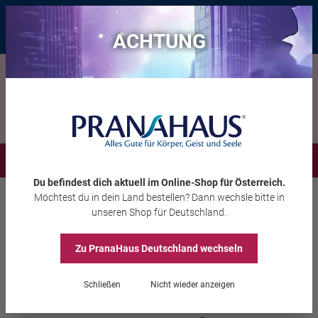
Bis zu 20 € Rabatt*
mit dem Vorteils-Code
eintauchen
, gültig bis
11.08.2026
ACHTUNG
Menü
Du befindest dich aktuell im Online-Shop
für Österreich
.
Möchtest du
in dein Land
bestellen? Dann wechsle bitte in
Räuchern
Räucherwerk
unseren Shop
für Deutschland
.
Zu PranaHaus
Deutschland
wechseln
Räucherbündel
Schließen
Nicht wieder anzeigen