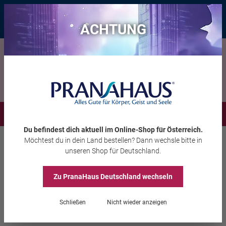
Bis zu 20 € Rabatt*
mit dem Vorteils-Code
eintauchen
, gültig bis
11.08.2026
ACHTUNG
Menü
Du befindest dich aktuell im Online-Shop
für Österreich
.
Möchtest du
in dein Land
bestellen? Dann wechsle bitte in
Räuchern
Räucherzubehör
unseren Shop
für Deutschland
.
Zu PranaHaus
Deutschland
wechseln
Räucherkohle „Natur
Schließen
Nicht wieder anzeigen