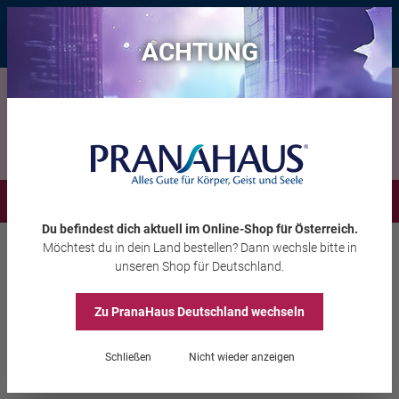
Bis zu 20 € Rabatt*
mit dem Vorteils-Code
eintauchen
, gültig bis
11.08.2026
ACHTUNG
Menü
Du befindest dich aktuell im Online-Shop
für Österreich
.
Möchtest du
in dein Land
bestellen? Dann wechsle bitte in
Räuchern
Räucherwerk
unseren Shop
für Deutschland
.
Zu PranaHaus
Deutschland
wechseln
Räuchermischung
Schließen
Nicht wieder anzeigen