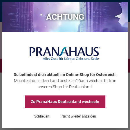
Bis zu 20 € Rabatt*
mit dem Vorteils-Code
eintauchen
, gültig bis
11.08.2026
ACHTUNG
Menü
Du befindest dich aktuell im Online-Shop
für Österreich
.
Möchtest du
in dein Land
bestellen? Dann wechsle bitte in
Räuchern
Räucherwerk
unseren Shop
für Deutschland
.
Räuchermischung
Zu PranaHaus
Deutschland
wechseln
„Reinigung“
Schließen
Nicht wieder anzeigen