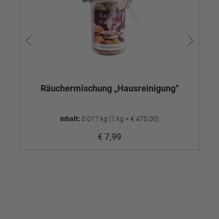
Räuchermischung „Hausreinigung“
R
Inhalt:
0.017 kg
(1 kg = € 470,00)
€ 7,99