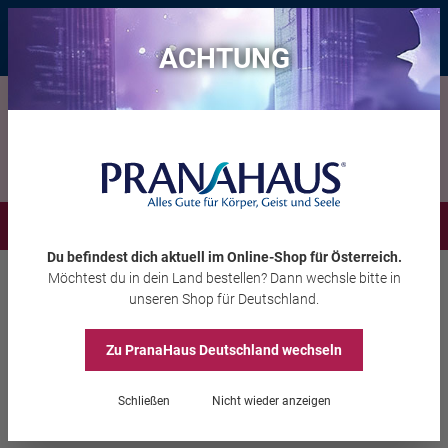
Bis zu 20 € Rabatt*
mit dem Vorteils-Code
eintauchen
, gültig bis
11.08.2026
ACHTUNG
Menü
Du befindest dich aktuell im Online-Shop
für Österreich
.
Möchtest du
in dein Land
bestellen? Dann wechsle bitte in
Räuchern
Räucherwerk
unseren Shop
für Deutschland
.
Zu PranaHaus
Deutschland
wechseln
Räuchersortiment „Reine
Schließen
Nicht wieder anzeigen