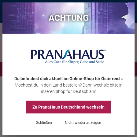
Bis zu 20 € Rabatt*
mit dem Vorteils-Code
eintauchen
, gültig bis
11.08.2026
ACHTUNG
Menü
Du befindest dich aktuell im Online-Shop
für Österreich
.
Möchtest du
in dein Land
bestellen? Dann wechsle bitte in
Räuchern
Räucherwerk
unseren Shop
für Deutschland
.
Zu PranaHaus
Deutschland
wechseln
Räuchersortiment
Schließen
Nicht wieder anzeigen