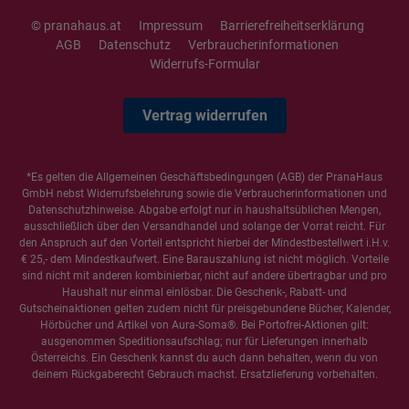
© pranahaus.at
Impressum
Barrierefreiheitserklärung
AGB
Datenschutz
Verbraucherinformationen
Widerrufs-Formular
Vertrag widerrufen
*Es gelten die
Allgemeinen Geschäftsbedingungen
(AGB) der PranaHaus
GmbH nebst Widerrufsbelehrung sowie die
Verbraucherinformationen
und
Datenschutzhinweise
. Abgabe erfolgt nur in haushaltsüblichen Mengen,
ausschließlich über den Versandhandel und solange der Vorrat reicht. Für
den Anspruch auf den Vorteil entspricht hierbei der Mindestbestellwert i.H.v.
€ 25,- dem Mindestkaufwert. Eine Barauszahlung ist nicht möglich. Vorteile
sind nicht mit anderen kombinierbar, nicht auf andere übertragbar und pro
Haushalt nur einmal einlösbar. Die Geschenk-, Rabatt- und
Gutscheinaktionen gelten zudem nicht für preisgebundene Bücher, Kalender,
Hörbücher und Artikel von Aura-Soma®. Bei Portofrei-Aktionen gilt:
ausgenommen Speditionsaufschlag; nur für Lieferungen innerhalb
Österreichs. Ein Geschenk kannst du auch dann behalten, wenn du von
deinem Rückgaberecht Gebrauch machst. Ersatzlieferung vorbehalten.