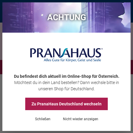
Bis zu 20 € Rabatt*
mit dem Vorteils-Code
eintauchen
, gültig bis
11.08.2026
ACHTUNG
Menü
Du befindest dich aktuell im Online-Shop
für Österreich
.
Möchtest du
in dein Land
bestellen? Dann wechsle bitte in
Wohlbefinden
Aromatherapie
Essenzen & Öle
unseren Shop
für Deutschland
.
Zu PranaHaus
Deutschland
wechseln
Raumduft-Diffuserl „Das
Frischerl“
Schließen
Nicht wieder anzeigen