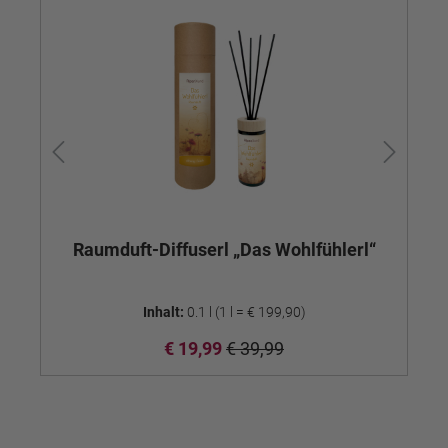
Raumduft-Diffuserl „Das Wohlfühlerl“
R
Inhalt:
0.1 l
(1 l = € 199,90)
€ 19,99
€ 39,99