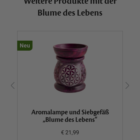
Weitere Produkte mit der
Blume des Lebens
Neu
N
Aromalampe und Siebgefäß
„Blume des Lebens“
€ 21,99