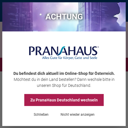
Bis zu 20 € Rabatt*
mit dem Vorteils-Code
eintauchen
, gültig bis
11.08.2026
ACHTUNG
Menü
Du befindest dich aktuell im Online-Shop
für Österreich
.
Möchtest du
in dein Land
bestellen? Dann wechsle bitte in
Wohnambiente
Haushalt
unseren Shop
für Deutschland
.
Zu PranaHaus
Deutschland
wechseln
Schale „Shinno“, Blume
des Lebens
Schließen
Nicht wieder anzeigen