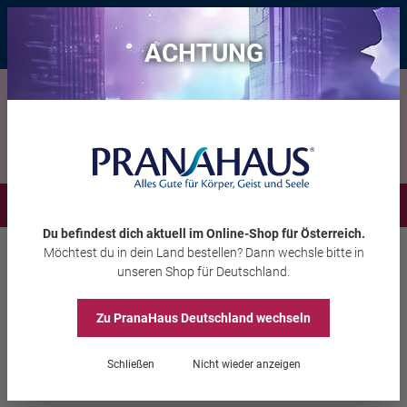
Bis zu 20 € Rabatt*
mit dem Vorteils-Code
eintauchen
, gültig bis
11.08.2026
ACHTUNG
Menü
Du befindest dich aktuell im Online-Shop
für Österreich
.
Möchtest du
in dein Land
bestellen? Dann wechsle bitte in
Edelsteine
Trommelsteine
unseren Shop
für Deutschland
.
Zu PranaHaus
Deutschland
wechseln
Schörl-Handschmeichler
Schließen
Nicht wieder anzeigen