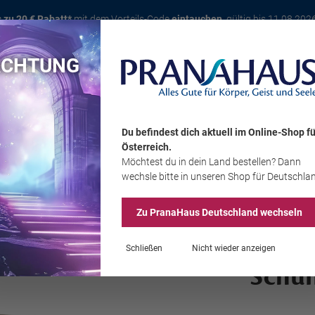
s zu 20 € Rabatt*
mit dem Vorteils-Code
eintauchen
, gültig bis 11.08.202
ACHTUNG
Karte
Bücher
Schmuck
Edelsteine
Wohnambiente
Tier
Du befindest dich aktuell im Online-Shop
fü
Österreich
.
Möchtest du
in dein Land
bestellen? Dann
Sale
wechsle bitte in unseren Shop
für Deutschla
Zu PranaHaus
Deutschland
wechseln
Schließen
Nicht wieder anzeigen
Schun