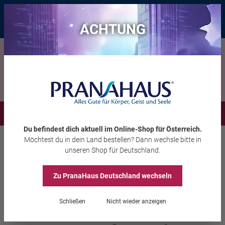
Bis zu 20 € Rabatt*
mit dem Vorteils-Code
eintauchen
, gültig bis
11.08.2026
ACHTUNG
Menü
Du befindest dich aktuell im Online-Shop
für Österreich
.
Möchtest du
in dein Land
bestellen? Dann wechsle bitte in
Wohnambiente
Dekoration
unseren Shop
für Deutschland
.
Zu PranaHaus
Deutschland
wechseln
Teelichthalter &
Schließen
Nicht wieder anzeigen