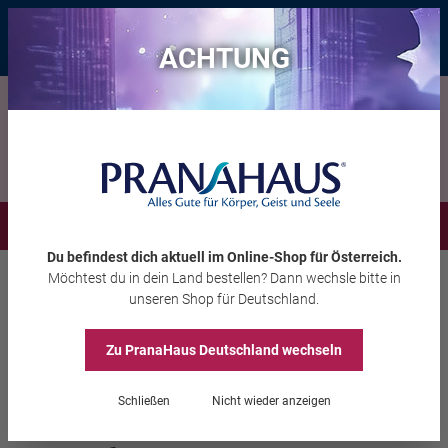
Bis zu 20 € Rabatt*
mit dem Vorteils-Code
eintauchen
, gültig bis
11.08.2026
ACHTUNG
Menü
Du befindest dich aktuell im Online-Shop
für Österreich
.
Möchtest du
in dein Land
bestellen? Dann wechsle bitte in
Wohnambiente
Dekoration
unseren Shop
für Deutschland
.
Zu PranaHaus
Deutschland
wechseln
Tibetische Gebetsfahnen,
Schließen
Nicht wieder anzeigen