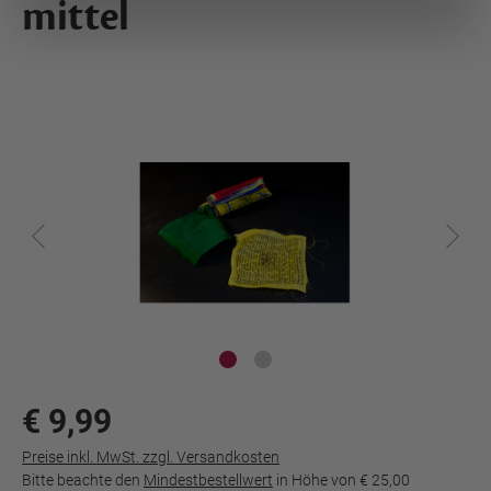
mittel
€ 9,99
Preise inkl. MwSt. zzgl. Versandkosten
Bitte beachte den
Mindestbestellwert
in Höhe von
€ 25,00